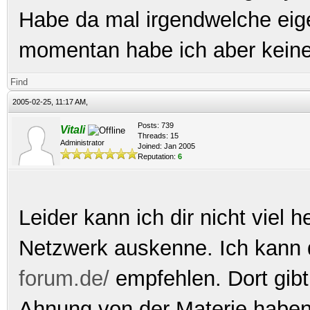
Habe da mal irgendwelche eig
momentan habe ich aber keine
Find
2005-02-25, 11:17 AM,
Posts: 739
Vitali
Threads: 15
Administrator
Joined: Jan 2005
Reputation:
6
Leider kann ich dir nicht viel h
Netzwerk auskenne. Ich kann 
forum.de/
empfehlen. Dort gi
Ahnung von der Materie haben.