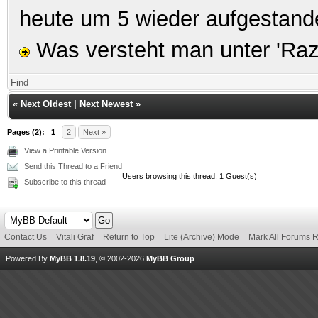
heute um 5 wieder aufgestand
Was versteht man unter 'Ra
Find
«
Next Oldest
|
Next Newest
»
Pages (2):
1
2
Next »
View a Printable Version
Send this Thread to a Friend
Users browsing this thread: 1 Guest(s)
Subscribe to this thread
Contact Us
Vitali Graf
Return to Top
Lite (Archive) Mode
Mark All Forums 
Powered By
MyBB 1.8.19
, © 2002-2026
MyBB Group
.