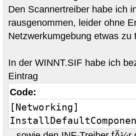
Den Scannertreiber habe ich 
rausgenommen, leider ohne Er
Netzwerkumgebung etwas zu t
In der WINNT.SIF habe ich be
Eintrag
Code:
[Networking]
InstallDefaultCompone
...sowie den INF-Treiber fÃ¼r 