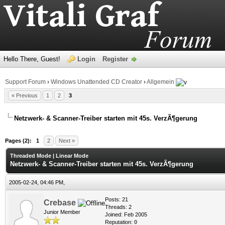
Hello There, Guest!
Login
Register
Support Forum
›
Windows Unattended CD Creator
›
Allgemein
« Previous
1
2
3
Netzwerk- & Scanner-Treiber starten mit 45s. VerzÃ¶gerung
age
Pages (2):
1
2
Next »
Threaded Mode
|
Linear Mode
Netzwerk- & Scanner-Treiber starten mit 45s. VerzÃ¶gerung
2005-02-24, 04:46 PM,
Posts: 21
Crebase
Threads: 2
Junior Member
Joined: Feb 2005
Reputation:
0