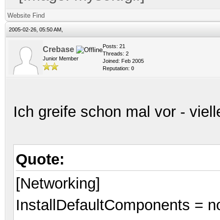
Website
Find
2005-02-26, 05:50 AM,
Posts: 21
Crebase
Threads: 2
Junior Member
Joined: Feb 2005
Reputation:
0
Ich greife schon mal vor - viell
Quote:
[Networking]
InstallDefaultComponents = n