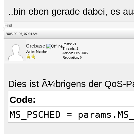
..bin eben gerade dabei, es a
Find
2005-02-26, 07:04 AM,
Posts: 21
Crebase
Threads: 2
Junior Member
Joined: Feb 2005
Reputation:
0
Dies ist Ã¼brigens der QoS-P
Code:
MS_PSCHED = params.MS