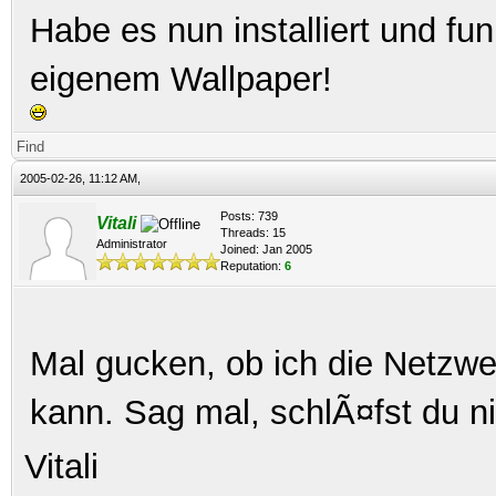
Habe es nun installiert und fu
eigenem Wallpaper!
Find
2005-02-26, 11:12 AM,
Posts: 739
Vitali
Threads: 15
Administrator
Joined: Jan 2005
Reputation:
6
Mal gucken, ob ich die Netzwer
kann. Sag mal, schlÃ¤fst du n
Vitali