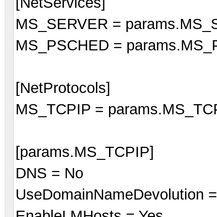
[NetServices]
MS_SERVER = params.MS
MS_PSCHED = params.MS
[NetProtocols]
MS_TCPIP = params.MS_TC
[params.MS_TCPIP]
DNS = No
UseDomainNameDevolution =
EnableLMHosts = Yes